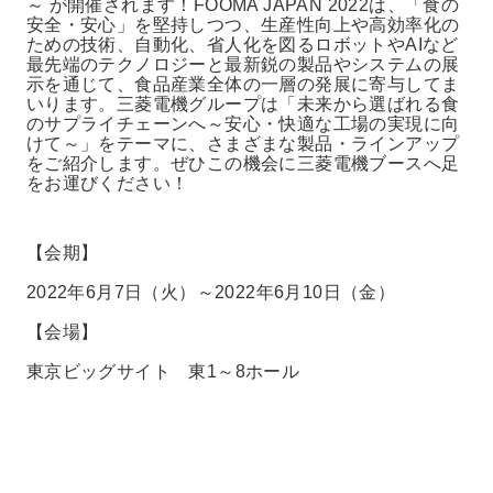
～ が開催されます！FOOMA JAPAN 2022は、「食の
安全・安心」を堅持しつつ、生産性向上や高効率化の
ための技術、自動化、省人化を図るロボットやAIなど
最先端のテクノロジーと最新鋭の製品やシステムの展
示を通じて、食品産業全体の一層の発展に寄与してま
いります。三菱電機グループは「未来から選ばれる食
のサプライチェーンへ～安心・快適な工場の実現に向
けて～」をテーマに、さまざまな製品・ラインアップ
をご紹介します。ぜひこの機会に三菱電機ブースへ足
をお運びください！
【会期】
2022年6月7日（火）～2022年6月10日（金）
【会場】
東京ビッグサイト 東1～8
ホール