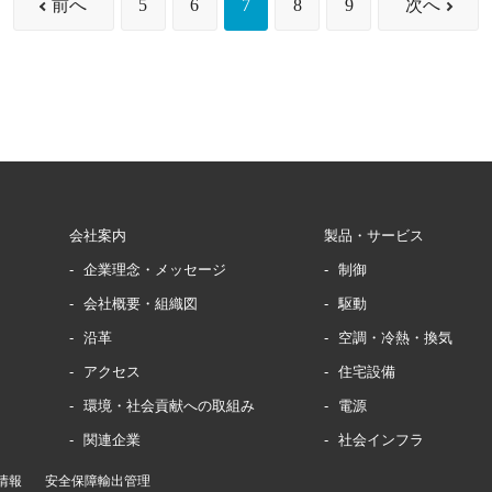
前へ
5
6
7
8
9
次へ
会社案内
製品・サービス
企業理念・メッセージ
制御
会社概要・組織図
駆動
沿革
空調・冷熱・換気
アクセス
住宅設備
環境・社会貢献への取組み
電源
関連企業
社会インフラ
情報
安全保障輸出管理